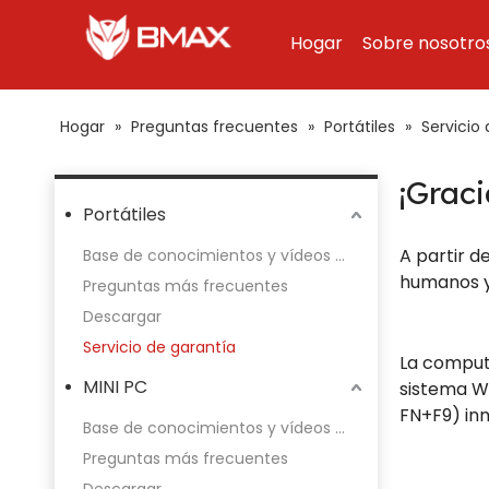
Hogar
Sobre nosotro
Hogar
»
Preguntas frecuentes
»
Portátiles
»
Servicio
¡Grac
Portátiles
A partir d
Base de conocimientos y vídeos de funcionamiento
humanos y
Preguntas más frecuentes
Descargar
Servicio de garantía
La computa
MINI PC
sistema Wi
FN+F9) inm
Base de conocimientos y vídeos de funcionamiento
Preguntas más frecuentes