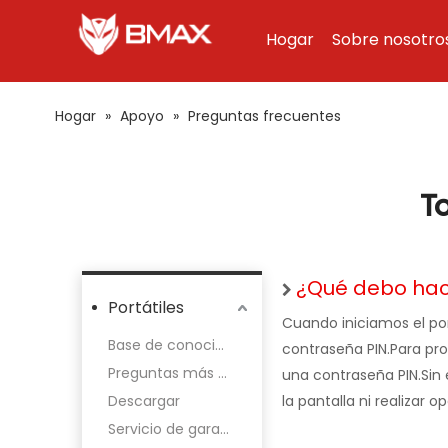
Hogar
Sobre nosotro
Hogar
»
Apoyo
»
Preguntas frecuentes
T
¿Qué debo hace
Portátiles
Cuando iniciamos el por
Base de conocimientos y vídeos de funcionamiento
contraseña PIN.Para pro
Preguntas más frecuentes
una contraseña PIN.Sin
Descargar
la pantalla ni realiza
Servicio de garantía