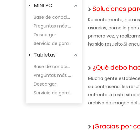
MINI PC
Soluciones para la pantalla azul, 
Base de conocimientos y vídeos de funcionamiento
Recientemente, hemos r
Preguntas más frecuentes
usuarios, como la pantall
Descargar
primera vez, y realiza
Servicio de garantía
ha sido resuelto.Si en
Tabletas
¿Qué debo hace
Base de conocimientos y vídeos de funcionamiento
Preguntas más frecuentes
Mucha gente establece c
Descargar
su contraseña, les res
Servicio de garantía
enfrentas a esta situac
archivo de imagen del s
¡Gracias por c