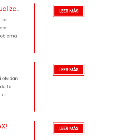
 B8 Pro y B7)
LEER MÁS
 los
 por
problema
LEER MÁS
 olvidan
ndo te
 el
AX!
LEER MÁS