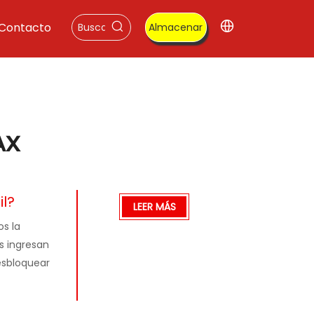
Contacto
Almacenar
AX
il?
LEER MÁS
os la
s ingresan
esbloquear