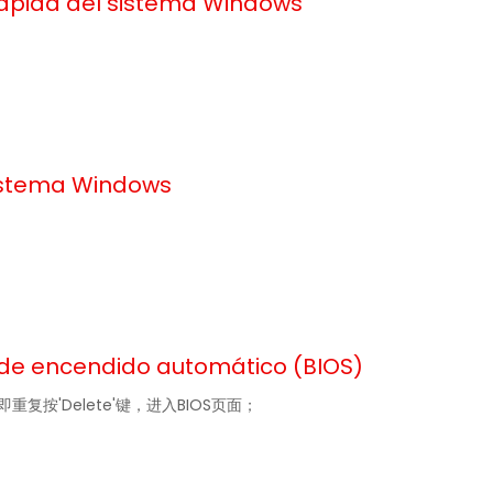
rápida del sistema Windows
sistema Windows
 de encendido automático (BIOS)
即重复按'Delete'键，进入BIOS页面；