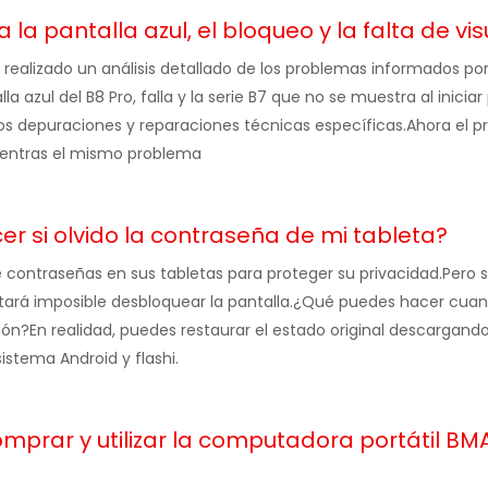
el bloqueo y la falta de visualización de la Mini PC al iniciar por primera vez (aplicable a las series
ealizado un análisis detallado de los problemas informados por
a azul del B8 Pro, falla y la serie B7 que no se muestra al iniciar
mos depuraciones y reparaciones técnicas específicas.Ahora el 
cuentras el mismo problema
r si olvido la contraseña de mi tableta?
ontraseñas en sus tabletas para proteger su privacidad.Pero si
ultará imposible desbloquear la pantalla.¿Qué puedes hacer cua
ión?En realidad, puedes restaurar el estado original descargando
istema Android y flashi.
omprar y utilizar la computadora portátil BM