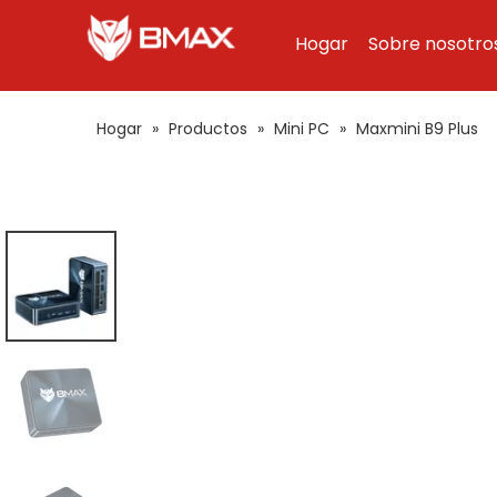
Hogar
Sobre nosotro
Hogar
»
Productos
»
Mini PC
»
Maxmini B9 Plus