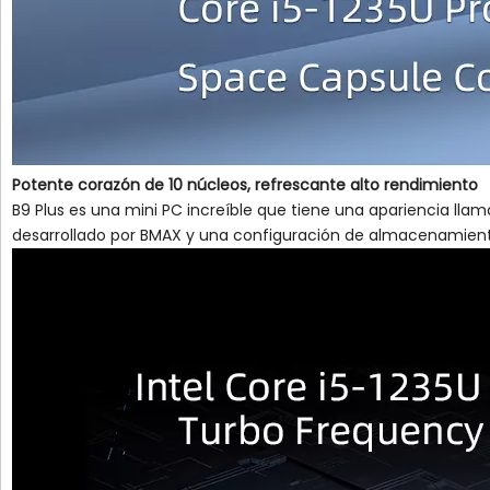
Potente corazón de 10 núcleos, refrescante alto rendimiento
B9 Plus es una mini PC increíble que tiene una apariencia lla
desarrollado por BMAX y una configuración de almacenamiento