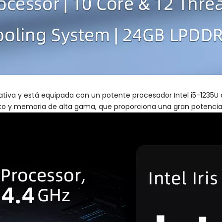
mativa y está equipada con un potente procesador Intel i5-1235U
 y memoria de alta gama, que proporciona una gran potencia pa