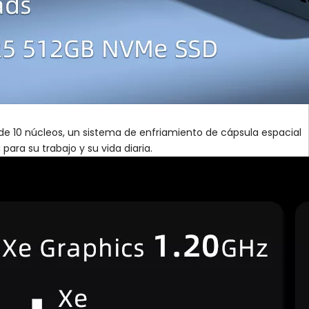
 de 10 núcleos, un sistema de enfriamiento de cápsula espacial
ra su trabajo y su vida diaria.