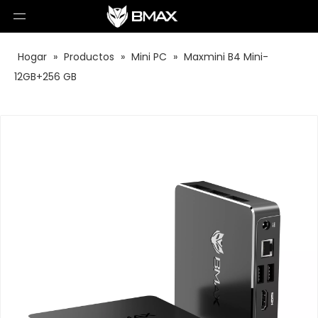
Hogar
»
Productos
»
Mini PC
»
Maxmini B4 Mini-
12GB+256 GB