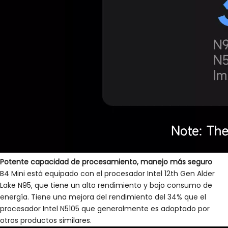
Potente capacidad de procesamiento, manejo más seguro
B4 Mini está equipado con el procesador Intel 12th Gen Alder
Lake N95, que tiene un alto rendimiento y bajo consumo de
energía. Tiene una mejora del rendimiento del 34% que el
procesador Intel N5105 que generalmente es adoptado por
otros productos similares.