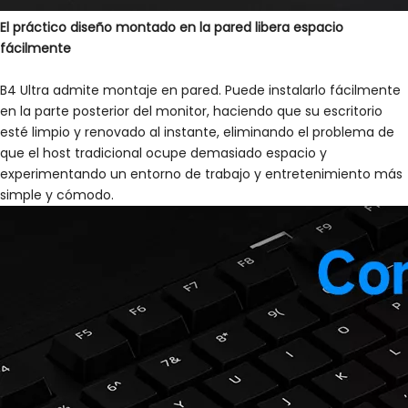
El práctico diseño montado en la pared libera espacio
fácilmente
B4 Ultra admite montaje en pared. Puede instalarlo fácilmente
en la parte posterior del monitor, haciendo que su escritorio
esté limpio y renovado al instante, eliminando el problema de
que el host tradicional ocupe demasiado espacio y
experimentando un entorno de trabajo y entretenimiento más
simple y cómodo.