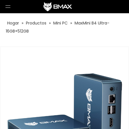
Hogar
»
Productos
»
Mini PC
»
MaxMini B4 Ultra-
16GB+512GB