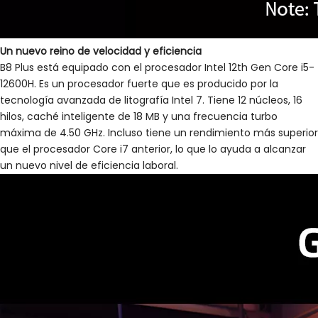
Un nuevo reino de velocidad y eficiencia
B8 Plus está equipado con el procesador Intel 12th Gen Core i5-
12600H. Es un procesador fuerte que es producido por la
tecnología avanzada de litografía Intel 7. Tiene 12 núcleos, 16
hilos, caché inteligente de 18 MB y una frecuencia turbo
máxima de 4.50 GHz. Incluso tiene un rendimiento más superior
que el procesador Core i7 anterior, lo que lo ayuda a alcanzar
un nuevo nivel de eficiencia laboral.