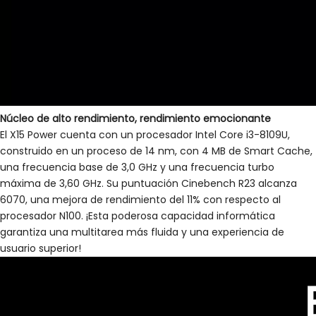
Núcleo de alto rendimiento, rendimiento emocionante
El X15 Power cuenta con un procesador Intel Core i3-8109U,
construido en un proceso de 14 nm, con 4 MB de Smart Cache,
una frecuencia base de 3,0 GHz y una frecuencia turbo
máxima de 3,60 GHz. Su puntuación Cinebench R23 alcanza
6070, una mejora de rendimiento del 11% con respecto al
procesador N100. ¡Esta poderosa capacidad informática
garantiza una multitarea más fluida y una experiencia de
usuario superior!