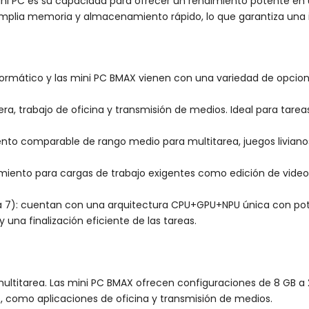
a mini PC es su capacidad para ofrecer un rendimiento potente 
mplia memoria y almacenamiento rápido, lo que garantiza una 
formático y las mini PC BMAX vienen con una variedad de opcione
ra, trabajo de oficina y transmisión de medios. Ideal para tar
nto comparable de rango medio para multitarea, juegos livian
imiento para cargas de trabajo exigentes como edición de video
ltra 7): cuentan con una arquitectura CPU+GPU+NPU única con p
una finalización eficiente de las tareas.
 multitarea. Las mini PC BMAX ofrecen configuraciones de 8 GB a 
s, como aplicaciones de oficina y transmisión de medios.