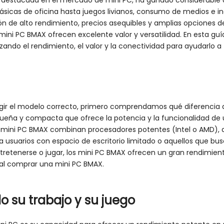
destacada en el mercado de mini PC, ha ganado considerable 
cas de oficina hasta juegos livianos, consumo de medios e incl
 de alto rendimiento, precios asequibles y amplias opciones de
ini PC BMAX ofrecen excelente valor y versatilidad. En esta gu
ando el rendimiento, el valor y la conectividad para ayudarlo 
egir el modelo correcto, primero comprendamos qué diferencia a
ueña y compacta que ofrece la potencia y la funcionalidad de 
 mini PC BMAX combinan procesadores potentes (Intel o AMD), 
a usuarios con espacio de escritorio limitado o aquellos que b
tretenerse o jugar, los mini PC BMAX ofrecen un gran rendimient
 al comprar una mini PC BMAX.
o su trabajo y su juego