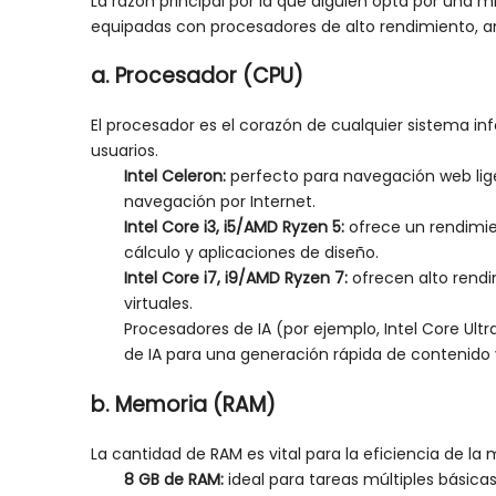
La razón principal por la que alguien opta por un
equipadas con procesadores de alto rendimiento, a
a. Procesador (CPU)
El procesador es el corazón de cualquier sistema in
usuarios.
Intel Celeron:
perfecto para navegación web lige
navegación por Internet.
Intel Core i3, i5/AMD Ryzen 5:
ofrece un rendimie
cálculo y aplicaciones de diseño.
Intel Core i7, i9/AMD Ryzen 7:
ofrecen alto rend
virtuales.
Procesadores de IA (por ejemplo, Intel Core U
de IA para una generación rápida de contenido y 
b. Memoria (RAM)
La cantidad de RAM es vital para la eficiencia de la
8 GB de RAM:
ideal para tareas múltiples básica