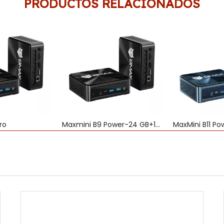
PRODUCTOS RELACIONADOS
ro
Maxmini B9 Power-24 GB+1TB
MaxMini B11 Po