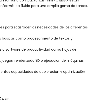
en un tamaño compacto. Las mini PC BMAX están
informática fluida para una amplia gama de tareas.
s para satisfacer las necesidades de los diferentes
eas básicas como procesamiento de textos y
os o software de productividad como hojas de
, juegos, renderizado 3D o ejecución de máquinas
otentes capacidades de aceleración y optimización
24 GB.