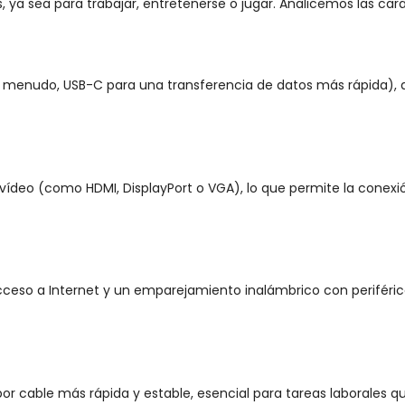
, ya sea para trabajar, entretenerse o jugar. Analicemos las car
, a menudo, USB-C para una transferencia de datos más rápida),
ídeo (como HDMI, DisplayPort o VGA), lo que permite la conexi
l acceso a Internet y un emparejamiento inalámbrico con perifér
or cable más rápida y estable, esencial para tareas laborales q