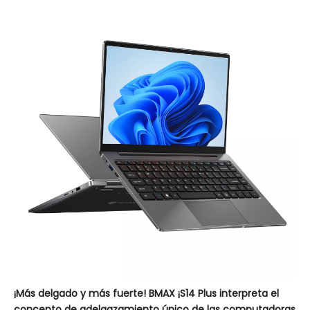
¡Más delgado y más fuerte! BMAX ¡S14 Plus interpreta el
concepto de adelgazamiento único de las computadoras