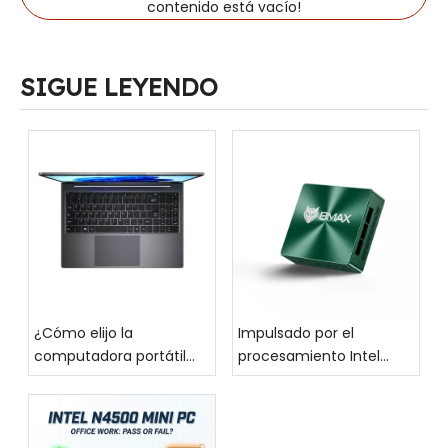
contenido está vacío!
SIGUE LEYENDO
¿Cómo elijo la
Impulsado por el
computadora portátil
procesamiento Intel
adecuada para mí?
Core de alto
rendimiento, el BMAX
MaxMini B6, un mini PC
moderno y elegante,