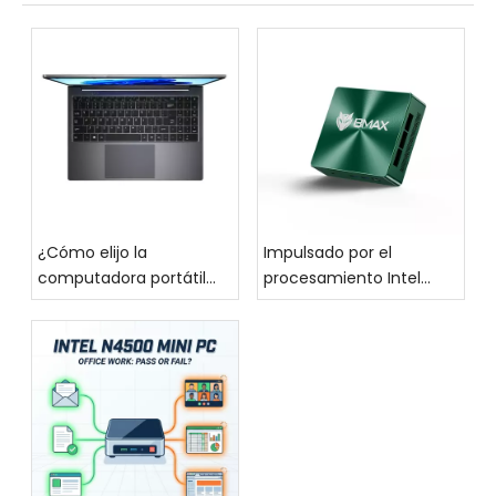
¿Cómo elijo la
Impulsado por el
computadora portátil
procesamiento Intel
adecuada para mí?
Core de alto
rendimiento, el BMAX
MaxMini B6, un mini PC
moderno y elegante,
¡hace un debut
impresionante!