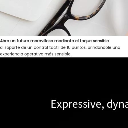
Abre un futuro maravilloso mediante el toque sensible
al soporte de un control táctil de 10 puntos, brindándole una
experiencia operativa más sensible.