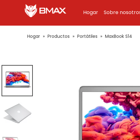
Hogar
Sobre nosotro
Hogar
»
Productos
»
Portátiles
»
MaxBook S14