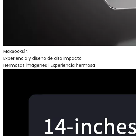
MaxBooks14
Experiencia y diseño de alto impacto
Hermosas imágenes | Experiencia hermosa