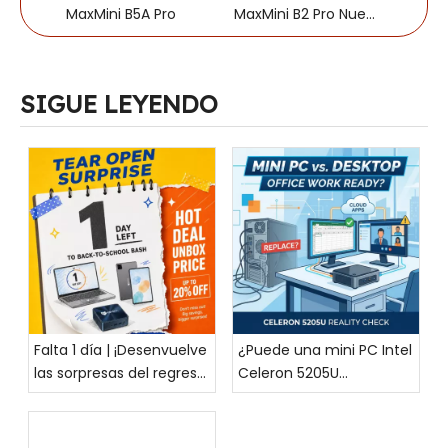
MaxMini B5A Pro
MaxMini B2 Pro Nuevo
MaxMin
SIGUE LEYENDO
Falta 1 día | ¡Desenvuelve
¿Puede una mini PC Intel
las sorpresas del regreso
Celeron 5205U
a clases! La gran oferta
reemplazar una
de regreso a clases de
computadora de
BMAX comienza el 8 de
escritorio para el trabajo