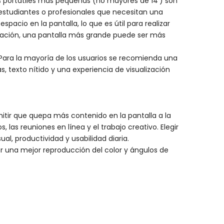
as portátiles más pequeñas (no mayores de 14') son
estudiantes o profesionales que necesitan una
acio en la pantalla, lo que es útil para realizar
cupación, una pantalla más grande puede ser más
. Para la mayoría de los usuarios se recomienda una
, texto nítido y una experiencia de visualización
rmitir que quepa más contenido en la pantalla a la
as reuniones en línea y el trabajo creativo. Elegir
l, productividad y usabilidad diaria.
ecer una mejor reproducción del color y ángulos de