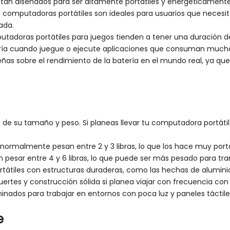
están diseñados para ser altamente portátiles y energéticamente
as computadoras portátiles son ideales para usuarios que neces
ada.
putadoras portátiles para juegos tienden a tener una duración 
tería cuando juegue o ejecute aplicaciones que consuman mucho
ñas sobre el rendimiento de la batería en el mundo real, ya que
de su tamaño y peso. Si planeas llevar tu computadora portátil 
, normalmente pesan entre 2 y 3 libras, lo que los hace muy portá
pesar entre 4 y 6 libras, lo que puede ser más pesado para tran
tátiles con estructuras duraderas, como las hechas de aluminio
rtes y construcción sólida si planea viajar con frecuencia con s
ados para trabajar en entornos con poca luz y paneles táctile
e