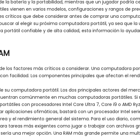
 de la batería y la portabilidad, mientras que un jugador podría 
iles vienen en varios modelos, configuraciones y rangos de prec
tores críticos que debe considerar antes de comprar una computad
scar al elegir su próxima computadora portátil, ya sea que la use
portátil confiable y de alta calidad, esta información lo ayud
RAM
de los factores más críticos a considerar. Una computadora por
con facilidad. Los componentes principales que afectan el ren
 de su computadora portátil. Los dos principales actores del me
e encuentran comúnmente en muchas computadoras portátiles. Si
ortátiles con procesadores Intel Core Ultra 7, Core i9 o AMD R
r aplicaciones ofimáticas, bastará con un procesador Intel serie
tarea y el rendimiento general del sistema. Para el uso diario, c
para tareas más exigentes como jugar o trabajar con archivos gr
 sería una mejor opción. Una RAM más grande permite una multi