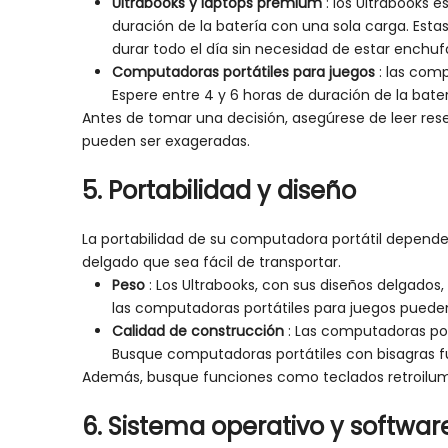
Ultrabooks y laptops premium
: los Ultrabooks 
duración de la batería con una sola carga. Est
durar todo el día sin necesidad de estar enchuf
Computadoras portátiles para juegos
: las com
Espere entre 4 y 6 horas de duración de la ba
Antes de tomar una decisión, asegúrese de leer rese
pueden ser exageradas.
5.
Portabilidad
y
diseño
La portabilidad de su computadora portátil depende 
delgado que sea fácil de transportar.
Peso
: Los Ultrabooks, con sus diseños delgados
las computadoras portátiles para juegos pueden 
Calidad de construcción
: Las computadoras por
Busque computadoras portátiles con bisagras fue
Además, busque funciones como teclados retroilumin
6.
Sistema operativo y softwar