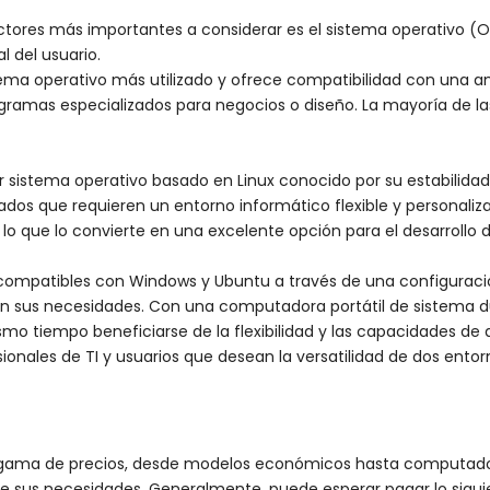
ctores más importantes a considerar es el sistema operativo (O
l del usuario.
stema operativo más utilizado y ofrece compatibilidad con una
gramas especializados para negocios o diseño. La mayoría de la
 sistema operativo basado en Linux conocido por su estabilidad,
nzados que requieren un entorno informático flexible y persona
lo que lo convierte en una excelente opción para el desarrollo d
ompatibles con Windows y Ubuntu a través de una configuración
n sus necesidades. Con una computadora portátil de sistema dua
o tiempo beneficiarse de la flexibilidad y las capacidades de d
sionales de TI y usuarios que desean la versatilidad de dos entor
 gama de precios, desde modelos económicos hasta computador
e sus necesidades. Generalmente, puede esperar pagar lo sigu