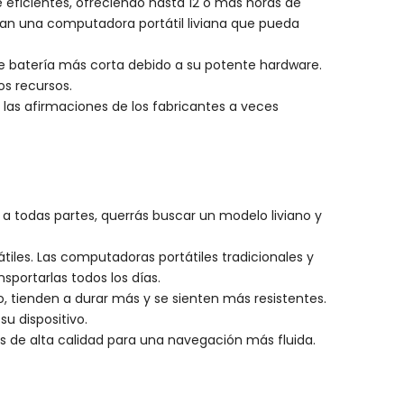
 eficientes, ofreciendo hasta 12 o más horas de
itan una computadora portátil liviana que pueda
de batería más corta debido a su potente hardware.
s recursos.
 las afirmaciones de los fabricantes a veces
a todas partes, querrás buscar un modelo liviano y
tiles. Las computadoras portátiles tradicionales y
sportarlas todos los días.
, tienden a durar más y se sienten más resistentes.
u dispositivo.
s de alta calidad para una navegación más fluida.