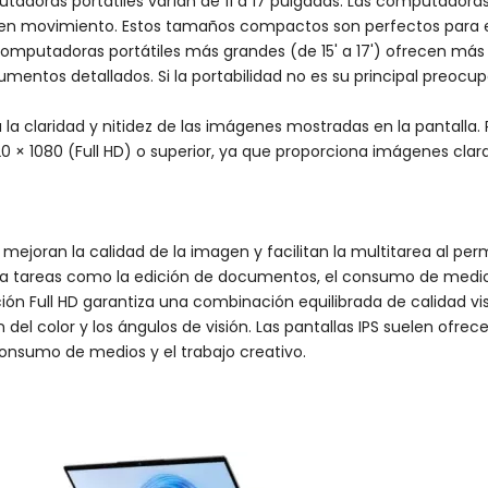
putadoras portátiles varían de 11 a 17 pulgadas. Las computador
as en movimiento. Estos tamaños compactos son perfectos para 
mputadoras portátiles más grandes (de 15' a 17') ofrecen más esp
umentos detallados. Si la portabilidad no es su principal preo
a la claridad y nitidez de las imágenes mostradas en la pantalla
 × 1080 (Full HD) o superior, ya que proporciona imágenes claras
 mejoran la calidad de la imagen y facilitan la multitarea al pe
a tareas como la edición de documentos, el consumo de medios, l
n Full HD garantiza una combinación equilibrada de calidad visua
ón del color y los ángulos de visión. Las pantallas IPS suelen ofr
consumo de medios y el trabajo creativo.