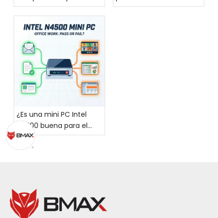
adecuada para mí?
Core de alto
rendimiento, el BMAX
MaxMini B6, un mini PC
moderno y elegante,
¡hace un debut
impresionante!
¿Es una mini PC Intel
N4500 buena para el
trabajo diario de oficina?