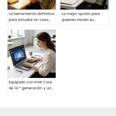
La herramienta definitiva
La mejor opción para
para estudiar en casa
quienes inician su
durante las vacaciones:
carrera: la BMAX
la tableta de pantalla
computadora portátil AI
grande BMAX MaxPad I14:
X17 Turbo: equilibrada, de
descubra una
alta especificación y de
experiencia de
gran valor para acelerar
aprendizaje nueva y
su crecimiento
eficiente
profesional
Equipado con Intel Core
de 14.ª generación y una
arquitectura Tri-Chip, el
X17 Turbo alcanza
nuevas cotas en
productividad de PC con