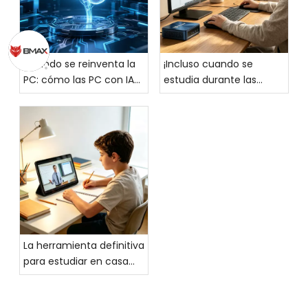
Cuando se reinventa la
¡Incluso cuando se
PC: cómo las PC con IA
estudia durante las
están reescribiendo la
vacaciones, no se puede
lógica de crecimiento de
descuidar el rendimiento
la industria global de PC
del ordenador! Esta PC
con IA te acompañará
durante unas
vacaciones eficientes y
satisfactorias
La herramienta definitiva
para estudiar en casa
durante las vacaciones:
la tableta de pantalla