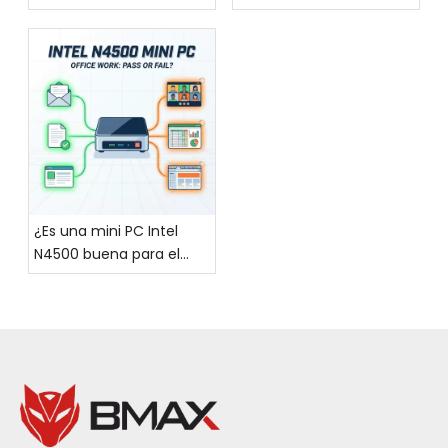
adecuada para mí?
Core de alto
rendimiento, el BMAX
MaxMini B6, un mini PC
moderno y elegante,
¡hace un debut
impresionante!
¿Es una mini PC Intel
N4500 buena para el
trabajo diario de oficina?