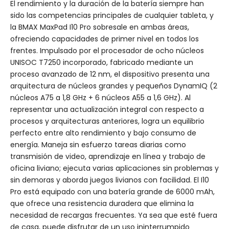
El rendimiento y la duración de la batería siempre han
sido las competencias principales de cualquier tableta, y
la BMAX MaxPad I10 Pro sobresale en ambas áreas,
ofreciendo capacidades de primer nivel en todos los
frentes. Impulsado por el procesador de ocho núcleos
UNISOC T7250 incorporado, fabricado mediante un
proceso avanzado de 12 nm, el dispositivo presenta una
arquitectura de núcleos grandes y pequeños DynamIQ (2
núcleos A75 a 1,8 GHz + 6 núcleos A55 a 1,6 GHz). Al
representar una actualización integral con respecto a
procesos y arquitecturas anteriores, logra un equilibrio
perfecto entre alto rendimiento y bajo consumo de
energía. Maneja sin esfuerzo tareas diarias como
transmisión de video, aprendizaje en línea y trabajo de
oficina liviano; ejecuta varias aplicaciones sin problemas y
sin demoras y aborda juegos livianos con facilidad. El I10
Pro está equipado con una batería grande de 6000 mAh,
que ofrece una resistencia duradera que elimina la
necesidad de recargas frecuentes. Ya sea que esté fuera
de casa, puede disfrutar de un uso ininterrumpido