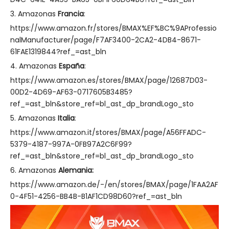
3. Amazonas
Francia
:
https://www.amazon.fr/stores/BMAX%EF%BC%9AProfessio
nalManufacturer/page/F7AF3400-2CA2-4DB4-8671-
61FAE1319844?ref_=ast_bln
4. Amazonas
España
:
https://www.amazon.es/stores/BMAX/page/12687D03-
00D2-4D69-AF63-0717605B3485?
ref_=ast_bln&store_ref=bl_ast_dp_brandLogo_sto
5. Amazonas
Italia
:
https://www.amazon.it/stores/BMAX/page/A56FFADC-
5379-4187-997A-0FB97A2C6F99?
ref_=ast_bln&store_ref=bl_ast_dp_brandLogo_sto
6. Amazonas
Alemania:
https://www.amazon.de/-/en/stores/BMAX/page/1FAA2AF
0-4F51-4256-BB4B-B1AF1CD98D60?ref_=ast_bln