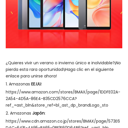
¿Quieres vivir un verano o invierno único e inolvidable?¡No
pierda esta rara oportunidad!¡Haga clic en el siguiente
enlace para unirse ahora!
1. Amazonas
EE.UU
:
https://www.amazon.com/stores/BMAX/page/1DDFE02A-
2A54-4D5A-86E4-B35CD2576CCA?
ref_=ast_bln&store_ref=bl_ast_dp_brandLogo_sto
2. Amazonas
Japón
:
https://www.cdn.amazon.co.jp/stores/BMAX/page/573E6
D4C-641E-4A95-BA65-0BF1F60D64B6?ref_=ast_bln