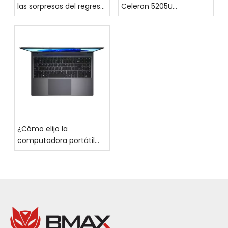
las sorpresas del regreso
Celeron 5205U
a clases! La gran oferta
reemplazar una
de regreso a clases de
computadora de
BMAX comienza el 8 de
escritorio para el trabajo
agosto: ahorre hasta un
de oficina?
20 % en toda la tienda
¿Cómo elijo la
computadora portátil
adecuada para mí?