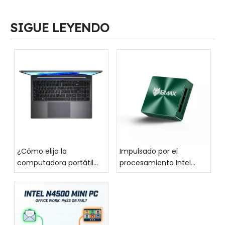
SIGUE LEYENDO
¿Cómo elijo la
Impulsado por el
computadora portátil
procesamiento Intel
adecuada para mí?
Core de alto
rendimiento, el BMAX
MaxMini B6, un mini PC
moderno y elegante,
¡hace un debut